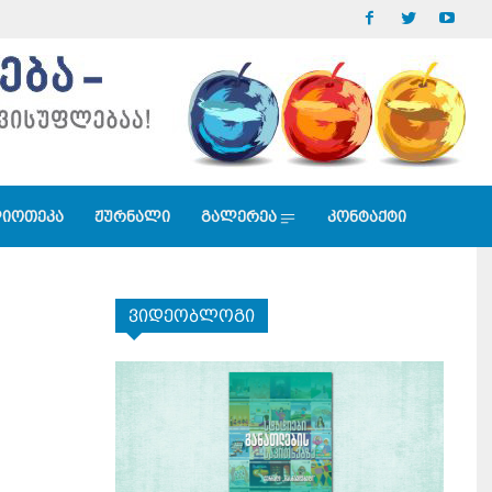
იოთეკა
ჟურნალი
გალერეა
კონტაქტი
ვიდეობლოგი