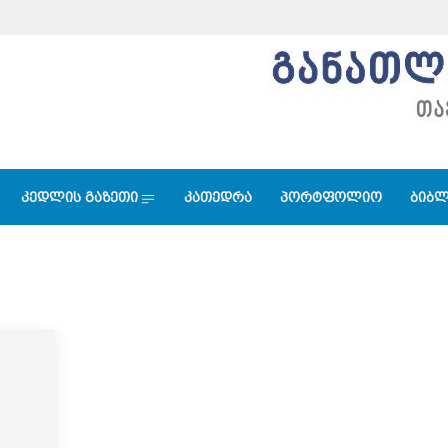
კედლის გაზეთი
კათედრა
პორტფოლიო
ბიბლ