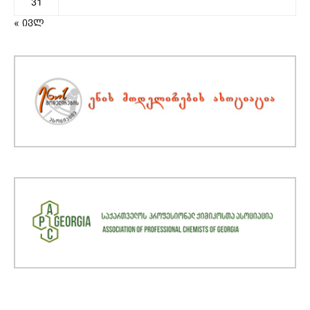
31
« ივლ