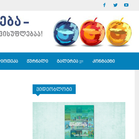
იოთეკა
ჟურნალი
გალერეა
კონტაქტი
ვიდეობლოგი