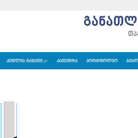
კედლის გაზეთი
კათედრა
პორტფოლიო
ბიბლ