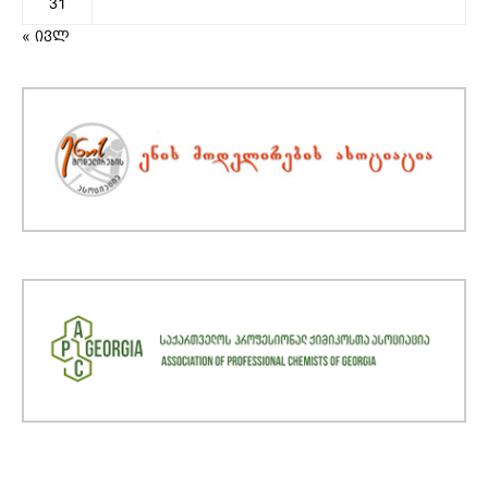
31
« ივლ