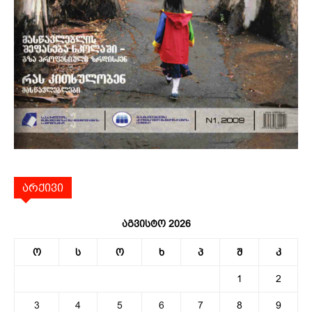
არქივი
აგვისტო 2026
ო
ს
ო
ხ
პ
შ
კ
1
2
3
4
5
6
7
8
9