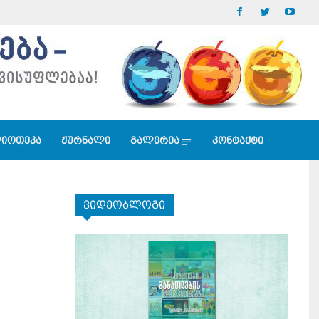
იოთეკა
ჟურნალი
გალერეა
კონტაქტი
ვიდეობლოგი