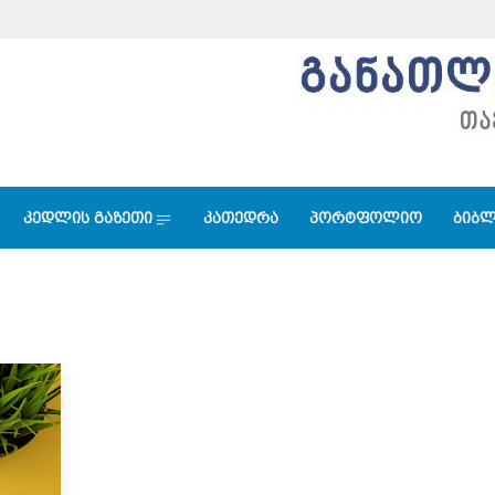
კედლის გაზეთი
კათედრა
პორტფოლიო
ბიბლ