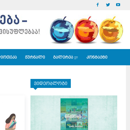
იოთეკა
ჟურნალი
გალერეა
კონტაქტი
ვიდეობლოგი