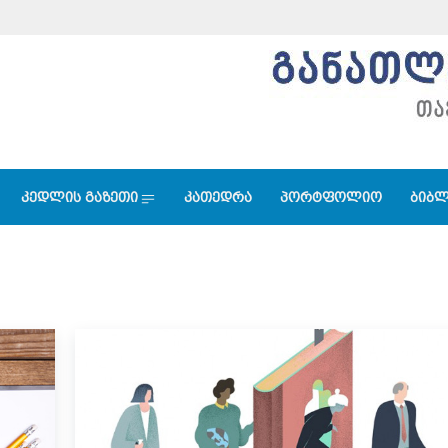
კედლის გაზეთი
კათედრა
პორტფოლიო
ბიბლ