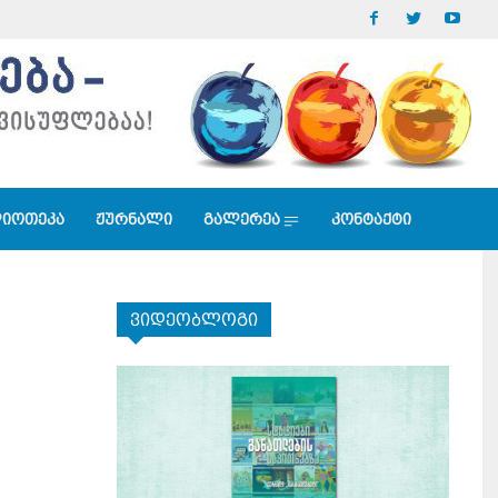
იოთეკა
ჟურნალი
გალერეა
კონტაქტი
ვიდეობლოგი