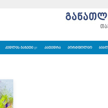
კედლის გაზეთი
კათედრა
პორტფოლიო
ბიბლ