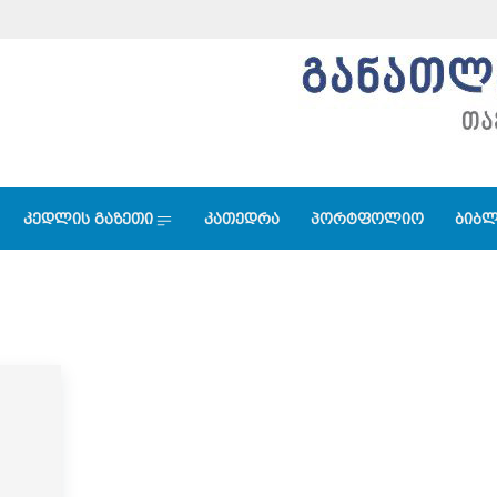
კედლის გაზეთი
კათედრა
პორტფოლიო
ბიბლ