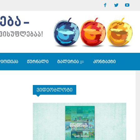
იოთეკა
ჟურნალი
გალერეა
კონტაქტი
ვიდეობლოგი