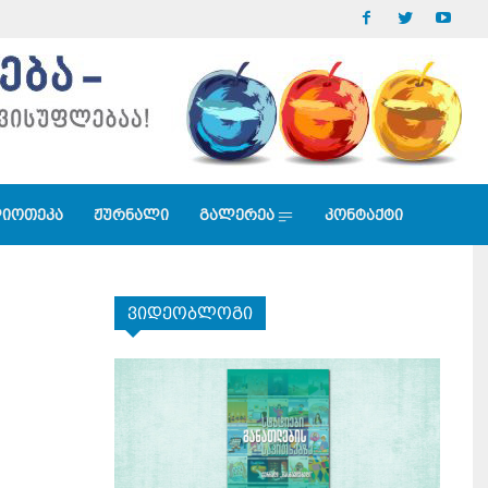
იოთეკა
ჟურნალი
გალერეა
კონტაქტი
ვიდეობლოგი