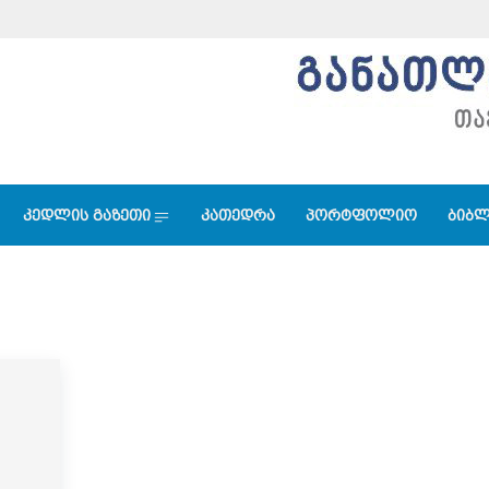
კედლის გაზეთი
კათედრა
პორტფოლიო
ბიბლ