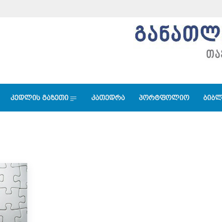
კედლის გაზეთი
კათედრა
პორტფოლიო
ბიბლ