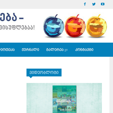
იოთეკა
ჟურნალი
გალერეა
კონტაქტი
ვიდეობლოგი