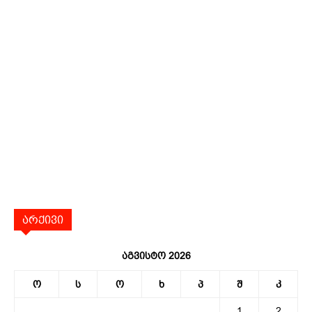
არქივი
აგვისტო 2026
ო
ს
ო
ხ
პ
შ
კ
1
2