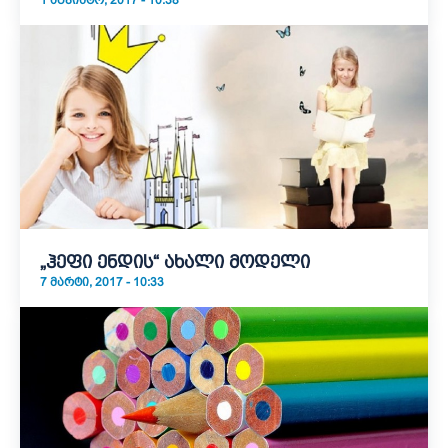
1 ᲐᲒᲕᲘᲡᲢᲝ, 2017 - 10:38
„ჰეფი ენდის“ ახალი მოდელი
7 ᲛᲐᲠᲢᲘ, 2017 - 10:33