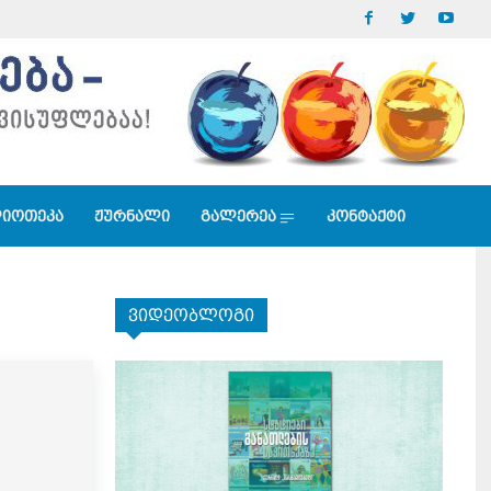
იოთეკა
ჟურნალი
გალერეა
კონტაქტი
ვიდეობლოგი