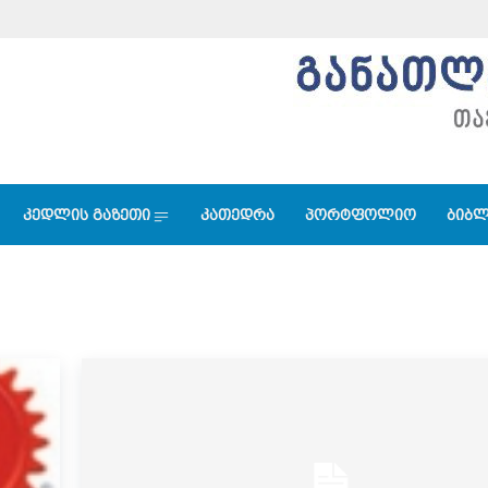
კედლის გაზეთი
კათედრა
პორტფოლიო
ბიბლ