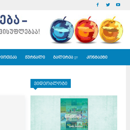
იოთეკა
ჟურნალი
გალერეა
კონტაქტი
ვიდეობლოგი