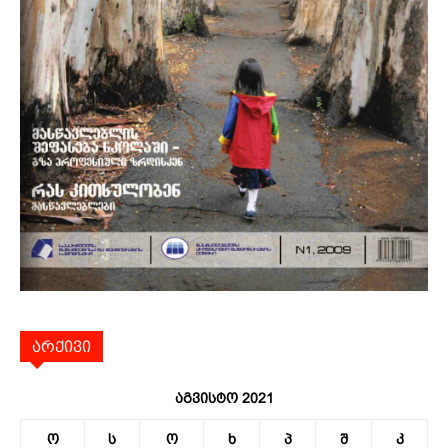
არქივი
აგვისტო 2021
ო
ს
ო
ხ
პ
შ
კ