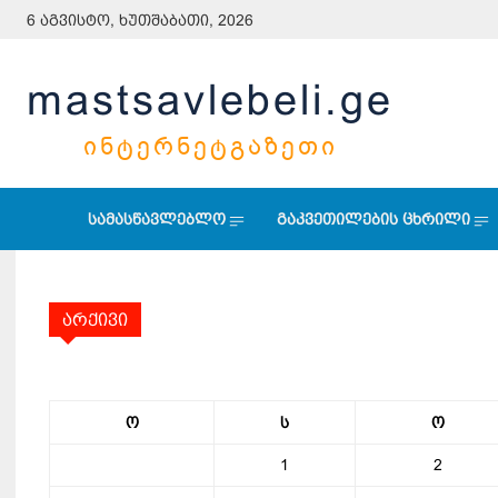
6 აგვისტო, ხუთშაბათი, 2026
mastsavlebeli.ge
ᲘᲜᲢᲔᲠᲜᲔᲢᲒᲐᲖᲔᲗᲘ
სამასწავლებლო
გაკვეთილების ცხრილი
არქივი
ო
ს
ო
1
2