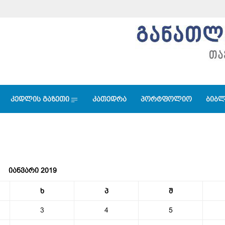
კედლის გაზეთი
კათედრა
პორტფოლიო
ბიბლ
იანვარი 2019
ხ
პ
შ
3
4
5