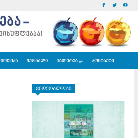
იოთეკა
ჟურნალი
გალერეა
კონტაქტი
ვიდეობლოგი