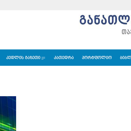
კედლის გაზეთი
კათედრა
პორტფოლიო
ბიბლ