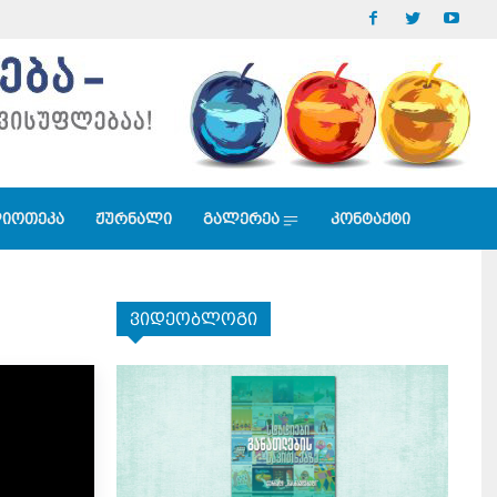
იოთეკა
ჟურნალი
გალერეა
კონტაქტი
ვიდეობლოგი