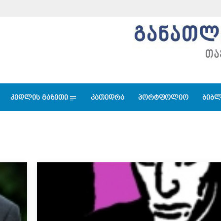
კედლის გაზეთი
კათედრა
პორტფოლიო
ბიბლ