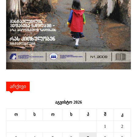
არქივი
აგვისტო 2026
ო
ს
ო
ხ
პ
შ
კ
1
2