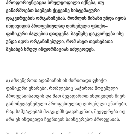
პროფორიენტაცია
სრულყოფილი იქნება
,
თუ
ვაწარმოებთ
ბავშვის
ქცევაზე
სისტემატური
დაკვირვების
ორგანიზ
ებას,
რომლის
მიზანი
უნდა
იყოს
ინდივიდის
პროფესიულად
ღირებული
ფსიქო
–
ფიზიკური
ძალების
დადგენა
.
ბავშვზე
დაკვირვება
ისე
უნდა
იყოს
ორგანიზებული
,
რომ
ასეთ
თვისება
თ
ა
შესახებ
სრულ
ინფორმაციას
იძლეოდეს
.
ა) ამოვწეროთ ადამიანის ის ძირითადი ფსიქო-
ფიზიკური უნარები, რომლებიც საჭიროა მოცემული
პროფესიისათვის და მათ შევადაროთ ინდივიდის მიერ
გამომჟღავნებული პროფესიულად ღირებული უნარები,
რაც საშუალებას მოგვცემს დავასკვნათ, შეეფერება თუ
არა ეს ინდივიდი ჩვენთვის საინტერესო პროფესიას.